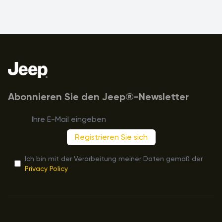
Fußzeile
Abonnieren Sie den Jeep®-Newsletter
Registrieren Sie sich
Ich bin mit der Verarbeitung meiner Daten gemäß der
Privacy Policy