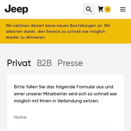
Jeep Bekleidung für Outdoor und Freizeit - Offizieller Online
Cart
Suche
Men
0
Wir nehmen derzeit keine neuen Bestellungen an. Wir
arbeiten daran, den Service so schnell wie möglich
wieder zu aktivieren.
Privat
B2B
Presse
Bitte füllen Sie das folgende Formular aus und
einer unserer Mitarbeiter wird sich so schnell wie
möglich mit Ihnen in Verbindung setzen.