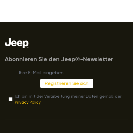
Fußzeile
Abonnieren Sie den Jeep®-Newsletter
Registrieren Sie sich
Ich bin mit der Verarbeitung meiner Daten gemäß der
Privacy Policy