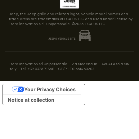
Jeep, the Jeep grille and related logos, vehicle model names and
trade dress are trademarks of FCA US LLC and used under license by
Trerè lnnovation s.r.l. Unipersonale. ©
2026
FCA US LLC.
Trerè Innovation srl Unipersonale – via Modena 18 – 46041 Asola MN
Italy - Tel. +39 0376 718611 - CF/PI IT01661460202
Your Privacy Choices
Notice at collection