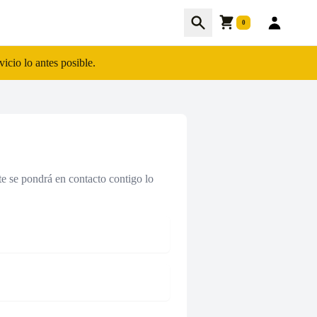
Cart
Buscar
0
icio lo antes posible.
te se pondrá en contacto contigo lo