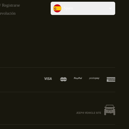
/ Registrarse
Spain
devolución