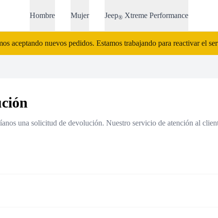
Hombre
Mujer
Jeep
Xtreme Performance
®
s aceptando nuevos pedidos. Estamos trabajando para reactivar el serv
ución
íanos una solicitud de devolución. Nuestro servicio de atención al clien