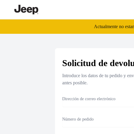
/es_es/return
Actualmente no estamo
Solicitud de devol
Introduce los datos de tu pedido y env
antes posible.
Email
Número de pedido