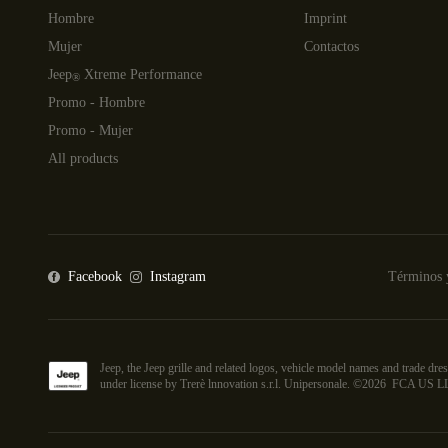
Hombre
Imprint
Mujer
Contactos
Jeep
Xtreme Performance
®
Promo - Hombre
Promo - Mujer
All products
Facebook
Instagram
Términos 
Jeep, the Jeep grille and related logos, vehicle model names and trade 
under license by Trerè lnnovation s.r.l. Unipersonale. ©
2026
FCA US L