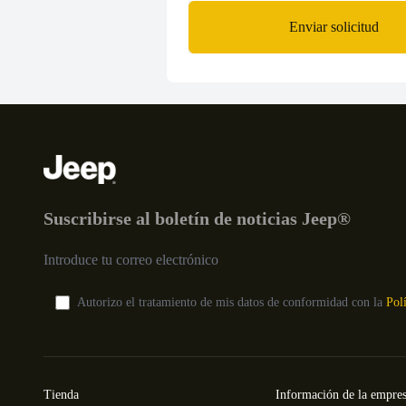
Enviar solicitud
Footer
Suscribirse al boletín de noticias Jeep®
Autorizo el tratamiento de mis datos de conformidad con la
Pol
Tienda
Información de la empre