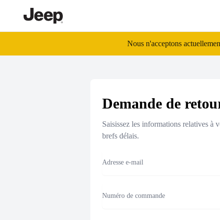
/fr_ch/return
Nous n'acceptons actuellement
Demande de retou
Saisissez les informations relatives 
brefs délais.
Email
Numéro de commande