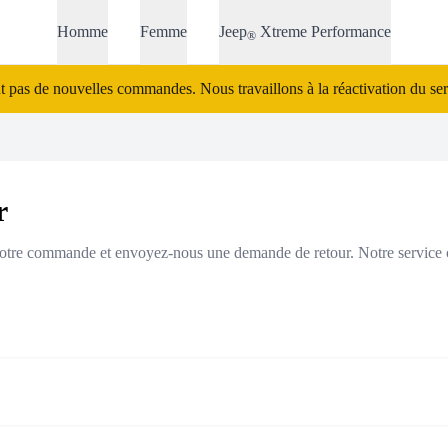
Homme
Femme
Jeep
Xtreme Performance
®
 pas de nouvelles commandes. Nous travaillons à la réactivation du servi
r
à votre commande et envoyez-nous une demande de retour. Notre service c