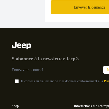
Envoyer la demande
Pied de page
S'abonner à la newsletter Jeep®
I
Je consens au traitement de mes données conformément à la
Pri
Shop
Informations sur l'entrepr