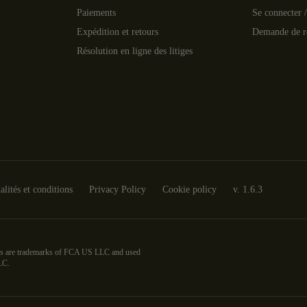
Paiements
Se connecter /
Expédition et retours
Demande de r
Résolution en ligne des litiges
lités et conditions
Privacy Policy
Cookie policy
v.
1.6.3
dress are trademarks of FCA US LLC and used
LC.