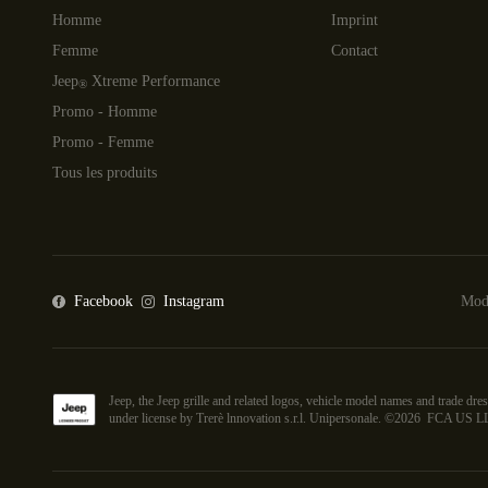
Homme
Imprint
Femme
Contact
Jeep
Xtreme Performance
®
Promo - Homme
Promo - Femme
Tous les produits
Facebook
Instagram
Moda
Jeep, the Jeep grille and related logos, vehicle model names and trade 
under license by Trerè lnnovation s.r.l. Unipersonale. ©
2026
FCA US L