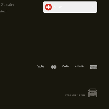
 S'inscrire
Suisse
etour