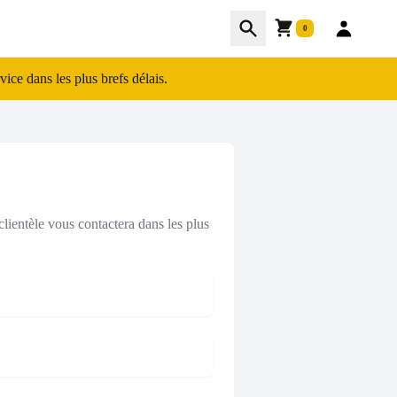
Cart
Recherche
0
ce dans les plus brefs délais.
lientèle vous contactera dans les plus