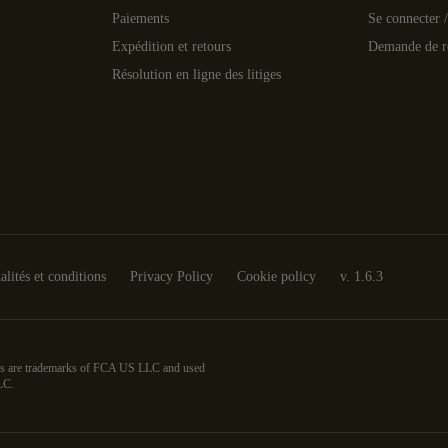
Paiements
Se connecter /
Expédition et retours
Demande de r
Résolution en ligne des litiges
lités et conditions
Privacy Policy
Cookie policy
v.
1.6.3
dress are trademarks of FCA US LLC and used
LC.