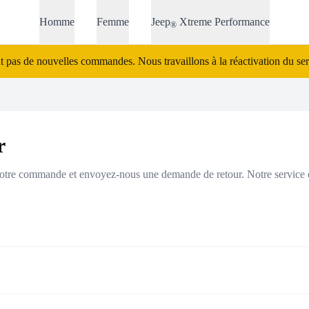
Homme
Femme
Jeep
Xtreme Performance
®
 pas de nouvelles commandes. Nous travaillons à la réactivation du servi
r
à votre commande et envoyez-nous une demande de retour. Notre service c