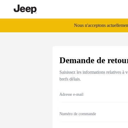
/fr_fr/return
Nous n'acceptons actuellement
Demande de retou
Saisissez les informations relatives 
brefs délais.
Email
Numéro de commande