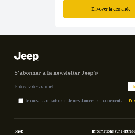
Envoyer la demande
Pied de page
S'abonner à la newsletter Jeep®
I
Je consens au traitement de mes données conformément à la
Pri
Shop
Informations sur l'entrepr