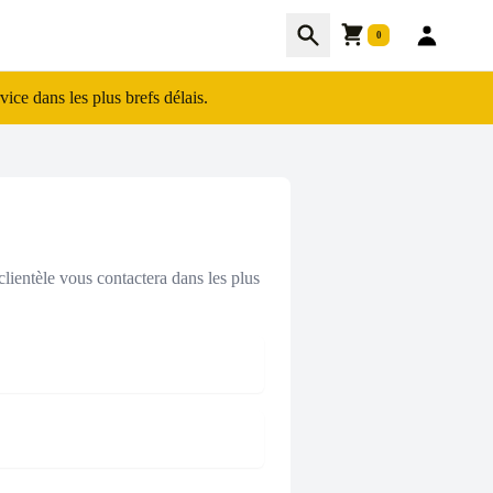
Cart
Recherche
0
ce dans les plus brefs délais.
lientèle vous contactera dans les plus