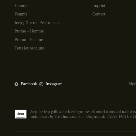
Homme
Imprint
Femme
Contact
Jeep
Xtreme Performance
®
Promo - Homme
Promo - Femme
Tous les produits
Facebook
Instagram
Moda
Jeep, the Jeep grille and related logos, vehicle model names and trade 
under license by Trerè lnnovation s.r.l. Unipersonale. ©
2026
FCA US L