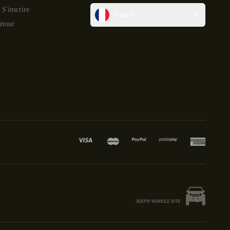
 S'inscrire
France
etour