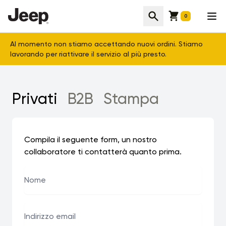
Abbigliamento Jeep - Store Online Ufficiale
Cart
Cerca
Apr
0
Al momento non stiamo accettando nuovi ordini. Stiamo
lavorando per riattivare il servizio al più presto.
Privati
B2B
Stampa
Compila il seguente form, un nostro
collaboratore ti contatterà quanto prima.