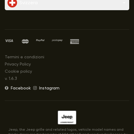
Svizzera
Termini e condizioni
Privacy Policy
Cookie policy
v.
1.6.3
Facebook
Instagram
Jeep, the Jeep grille and related logos, vehicle model names and