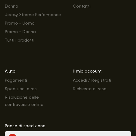
Donna
Contatti
Jeep
Xtreme Performance
®
Promo - Uomo
Promo - Donna
Tutti i prodotti
Aiuto
Il mio account
Pagamenti
Accedi / Registrati
Spedizioni e resi
Richiesta di reso
Risoluzione delle
controversie online
Paese di spedizione